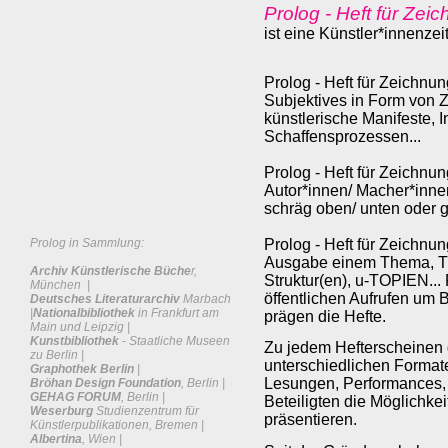
Prolog - Heft für Zei
ist eine Künstler*innenzeit
Prolog - Heft für Zeichnung
Subjektives in Form von 
künstlerische Manifeste, 
Schaffensprozessen...
Prolog - Heft für Zeichnu
Autor*innen/ Macher*innen
schräg oben/ unten oder g
Prolog in Sammlung:
Prolog - Heft für Zeichnun
Ausgabe einem Thema, Th
Archiv Künstlerische Büche
r,
Struktur(en), u-TOPIEN...
München |
öffentlichen Aufrufen um 
Deutsches Literaturarchiv
Marbach
|
Nationalbibliothek
in Frankfurt am
prägen die Hefte.
Main und Leipzig |
Kunstbibliothek
- Staatliche Museen
Zu jedem Hefterscheinen g
zu Berlin |
unterschiedlichen Format
Graphothek Berlin
|
Lesungen, Performances, V
Bröhan Design Foundation
, Berlin |
GEHAG FORUM
, Berlin |
Beteiligten die Möglichkei
Weserburg
Studienzentrum für
präsentieren.
Künstlerpublikationen, Bremen |
Albertina
, Wien |