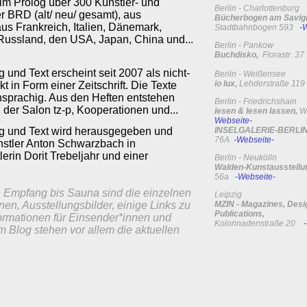
im Prolog über 300 Künstler- und
Berlin - Charlottenburg
r BRD (alt/ neu/ gesamt), aus
Bücherbogen am Savign
aus Frankreich, Italien, Dänemark,
Stadtbahnbogen 593
-
 Russland, den USA, Japan, China und...
Berlin - Pankow
Buchdisko,
Florastr. 3
g und Text erscheint seit 2007 als nicht-
Berlin - Weißensee
io lux,
Lehderstraße 11
 in Form einer Zeitschrift. Die Texte
sprachig. Aus den Heften entstehen
Berlin - Friedrichshain
der Salon tz-p, Kooperationen und...
lesen & lesen lassen,
W
Webseite-
ung und Text wird herausgegeben und
INSELGALERIE-BERLI
76A
-Webseite-
tler Anton Schwarzbach in
erin Dorit Trebeljahr und einer
Berlin - Neukölln
Walden-Kunstausstellu
56a
-Webseite-
n Empfang bis Sauna sind die einzelnen
Leipzig
en, Ausstellungsbilder, einige Links zu
MZIN - Magazines, Desi
Publications,
nformationen für Einsender*innen und
Kolonnadenstraße 20
m Blog stehen vor allem die aktuellen