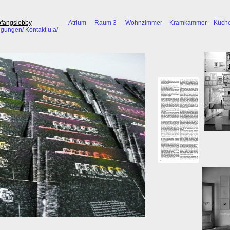
fangslobby
Atrium
Raum 3
Wohnzimmer
Kramkammer
Küch
gungen/ Kontakt u.a/