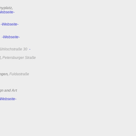
yplatz,
Webseite-
7
-Webseite-
9
-Webseite-
ühlischstraße 30
-
N,
Petersburger Straße
ngen,
Fuldastraße
gn and Art
-Webseite-