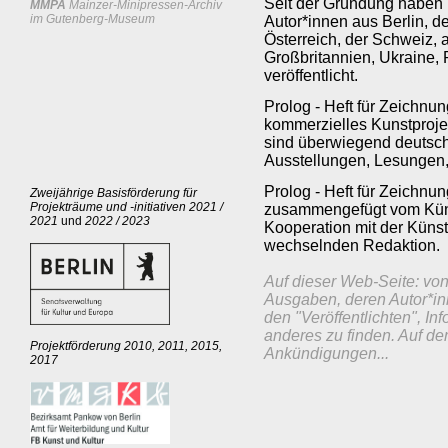
Seit der Gründung haben 
MMPA
Mainzer-Minipressen-Archiv
im Gutenberg-Museum
Autor*innen aus Berlin, de
Österreich, der Schweiz, 
Großbritannien, Ukraine,
veröffentlicht.
Prolog - Heft für Zeichnun
kommerzielles Kunstprojekt
sind überwiegend deutsch
Ausstellungen, Lesungen, 
Prolog - Heft für Zeichn
Zweijährige Basisförderung für
Projekträume und -initiativen 2021 /
zusammengefügt vom Küns
2021
und
2022 / 2023
Kooperation mit der Künstl
wechselnden Redaktion.
Auf dieser Web-Seite: vo
Ausgaben, deren Autor*inn
den "Veröffentlichten", I
anderes zu finden. Auf de
Projektförderung 2010, 2011, 2015,
Ankündigungen...
2017