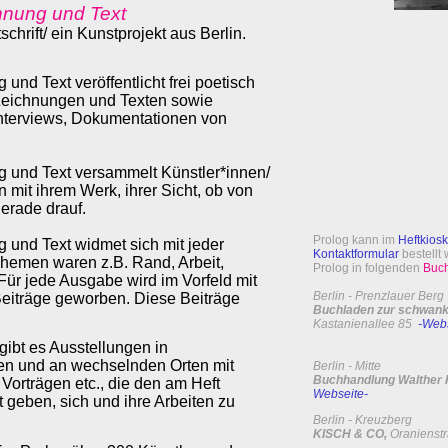
chnung und Text
schrift/ ein Kunstprojekt aus Berlin.
 und Text veröffentlicht frei poetisch
Zeichnungen und Texten sowie
Interviews, Dokumentationen von
ng und Text versammelt Künstler*innen/
 mit ihrem Werk, ihrer Sicht, ob von
erade drauf.
Prolog kann im
Heftkiosk
g und Text widmet sich mit jeder
Kontaktformular
bestellt
emen waren z.B. Rand, Arbeit,
Prolog in folgenden
Buc
 Für jede Ausgabe wird im Vorfeld mit
Berlin - Prenzlauer Berg
Beiträge geworben. Diese Beiträge
Buchladen zur schwank
Kastanienallee 85
-Webs
ibt es Ausstellungen in
en und an wechselnden Orten mit
Berlin - Mitte
Buchhandlung Walther 
orträgen etc., die den am Heft
Webseite-
t geben, sich und ihre Arbeiten zu
Berlin - Kreuzberg
KISCH & CO,
Oranienst