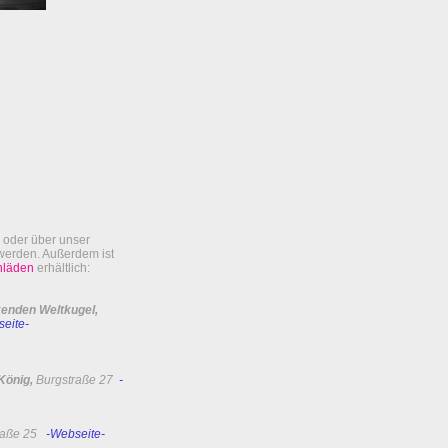
oder über unser
 werden
. Außerdem ist
hläden
erhältlich
:
enden Weltkugel
,
eite-
König,
Burgstraße 27
-
raße 25
-Webseite-