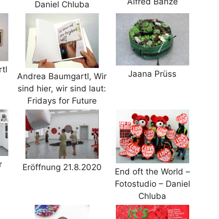
Alfred Banze
Daniel Chluba
tl
Jaana Prüss
Andrea Baumgartl, Wir
sind hier, wir sind laut:
Fridays for Future
r
Eröffnung 21.8.2020
End oft the World –
Fotostudio – Daniel
Chluba