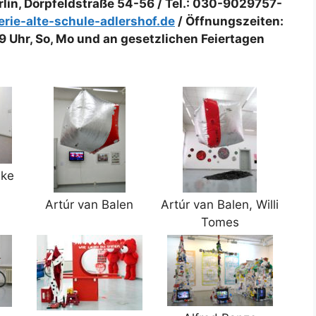
rlin, Dörpfeldstraße 54-56 / Tel.: 030-9029757-
rie-alte-schule-adlershof.de
/ Öffnungszeiten:
-19 Uhr, So, Mo und an gesetzlichen Feiertagen
ike
Artúr van Balen
Artúr van Balen, Willi
Tomes