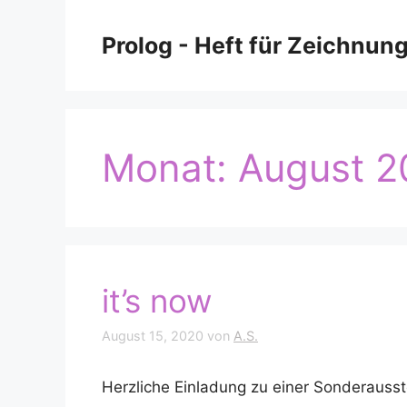
Zum
Inhalt
Prolog - Heft für Zeichnun
springen
Monat:
August 2
it’s now
August 15, 2020
von
A.S.
Herzliche Einladung zu einer Sonderausst