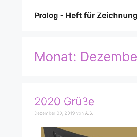
Zum
Inhalt
Prolog - Heft für Zeichnun
springen
Monat:
Dezembe
2020 Grüße
Dezember 30, 2019
von
A.S.