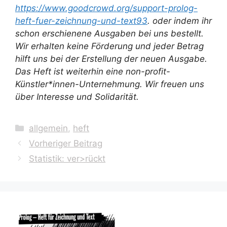
https://www.goodcrowd.org/support-prolog-
heft-fuer-zeichnung-und-text93
. oder indem ihr
schon erschienene Ausgaben bei uns bestellt.
Wir erhalten keine Förderung und jeder Betrag
hilft uns bei der Erstellung der neuen Ausgabe.
Das Heft ist weiterhin eine non-profit-
Künstler*innen-Unternehmung. Wir freuen uns
über Interesse und Solidarität.
Kategorien
allgemein
,
heft
Vorheriger Beitrag
Statistik: ver>rückt