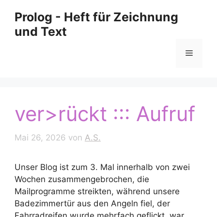
Zum
Prolog - Heft für Zeichnung
Inhalt
und Text
springen
Menü
ver>rückt ::: Aufruf
Mai 26, 2026
von
A.S.
Unser Blog ist zum 3. Mal innerhalb von zwei
Wochen zusammengebrochen, die
Mailprogramme streikten, während unsere
Badezimmertür aus den Angeln fiel, der
Fahrradreifen wurde mehrfach geflickt, war