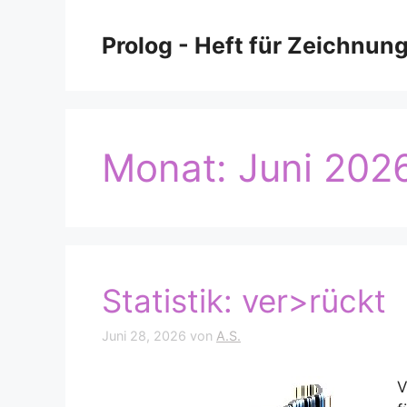
Zum
Inhalt
Prolog - Heft für Zeichnun
springen
Monat:
Juni 202
Statistik: ver>rückt
Juni 28, 2026
von
A.S.
V