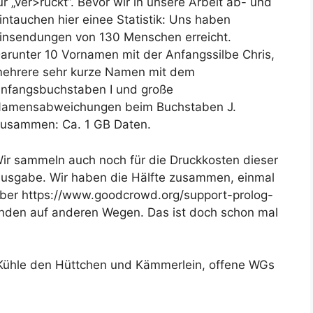
ür „ver>rückt“. Bevor wir in unsere Arbeit ab- und
intauchen hier einee Statistik: Uns haben
insendungen von 130 Menschen erreicht.
arunter 10 Vornamen mit der Anfangssilbe Chris,
ehrere sehr kurze Namen mit dem
nfangsbuchstaben I und große
amensabweichungen beim Buchstaben J.
usammen: Ca. 1 GB Daten.
ir sammeln auch noch für die Druckkosten dieser
usgabe. Wir haben die Hälfte zusammen, einmal
ber https://www.goodcrowd.org/support-prolog-
nden auf anderen Wegen. Das ist doch schon mal
Kühle den Hüttchen und Kämmerlein, offene WGs