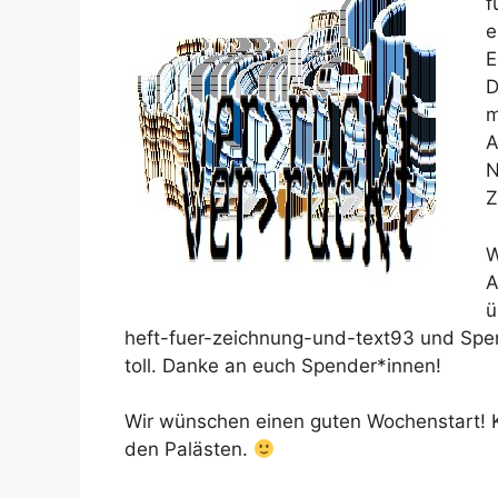
f
e
E
D
m
A
N
Z
W
A
ü
heft-fuer-zeichnung-und-text93 und Spe
toll. Danke an euch Spender*innen!
Wir wünschen einen guten Wochenstart! 
den Palästen.