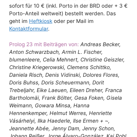
sofort für 10 € (inkl. Porto in der BRD oder + 3 €
Porto-Anteil weltweit) bestellt werden. Das
geht im
Heftkiosk
oder per Mail im
Kontaktformular
.
Prolog 23 mit Beiträgen von:
Andreas Becker,
Anton Schwarzbach, Armin L. Fischer,
blumenleere, Celia Mehnert, Christine Geiszler,
Christine Kriegerowski, Clemens Schittko,
Daniela Risch, Denis Vidinski, Dolores Flores,
Doris Buhss, Doris Scheuermann, Dorit
Trebeljahr, Eike Laeuen, Eileen Dreher, Franca
Bartholomäi, Frank Bölter, Gesa Foken, Gisela
Weimann, Gowara Minsa, Hanna
Hennenkemper, Helmut Werres, Henriette
Vásárhelyi, Ilka Haederle, Ilse Ermen + ~,
Jeannette Abée, Jenny Dam, Jenny Schon,
Johann Reißer, Jorge Álvaro-González, Kai Pohl,