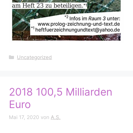
Kategorien
Uncategorized
2018 100,5 Milliarden
Euro
Mai 17, 2020
von
A.S.