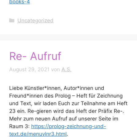
books-4
Kategorien
Uncategorized
Re- Aufruf
August 29, 2021
von
A.S.
Liebe Künstler*innen, Autor*innen und
Freund*innen des Prolog – Heft für Zeichnung
und Text, wir laden Euch zur Teilnahme am Heft
23 ein. Re-gieren wird das Heft der Präfix Re-.
Mehr zum neuen Aufruf auf unserer Seite im
Raum 3:
https://prolog-zeichnung-und-
text.de/menuvlnr3.html
.