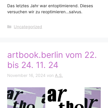
Das letztes Jahr war entoptimierend. Dieses
versuchen wir zu reoptimieren…
salvus.
Kategorien
Uncategorized
artbook.berlin vom 22.
bis 24. 11. 24
November 16, 2024
von
A.S.