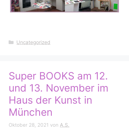
Kategorien
Uncategorized
Super BOOKS am 12.
und 13. November im
Haus der Kunst in
München
Oktober 28, 2021
von
A.S.