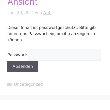
Ansicht
Juni 30, 2011
von
A.S.
Dieser Inhalt ist passwortgeschützt. Bitte gib
unten das Passwort ein, um ihn anzeigen zu
können.
Passwort:
Kategorien
Uncategorized