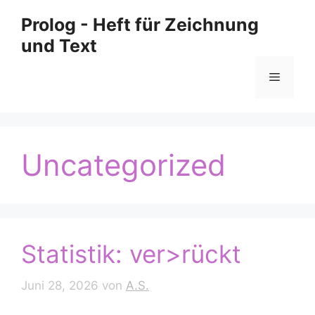
Zum
Prolog - Heft für Zeichnung
Inhalt
und Text
springen
Menü
Uncategorized
Statistik: ver>rückt
Juni 28, 2026
von
A.S.