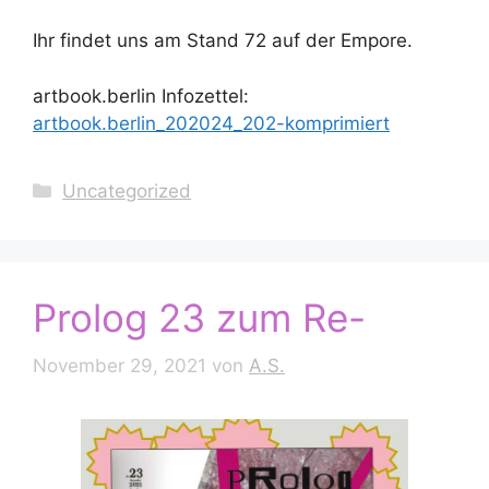
Ihr findet uns am Stand 72 auf der Empore.
artbook.berlin Infozettel:
artbook.berlin_202024_202-komprimiert
Kategorien
Uncategorized
Prolog 23 zum Re-
November 29, 2021
von
A.S.