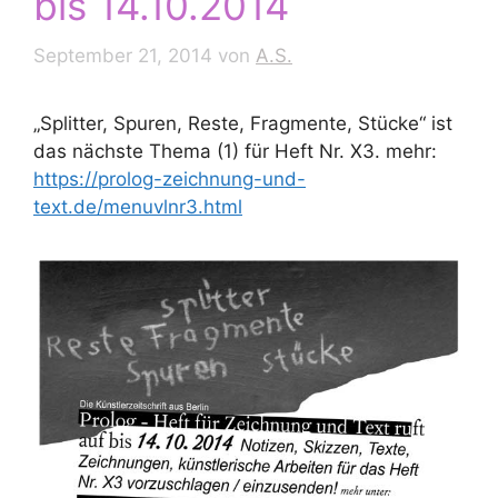
bis 14.10.2014
September 21, 2014
von
A.S.
„Splitter, Spuren, Reste, Fragmente, Stücke“ ist
das nächste Thema (1) für Heft Nr. X3. mehr:
https://prolog-zeichnung-und-
text.de/menuvlnr3.html