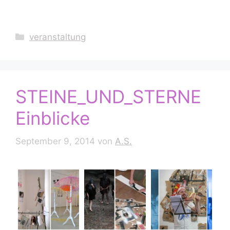
Kategorien
veranstaltung
STEINE_UND_STERNE
Einblicke
September 9, 2014
von
A.S.