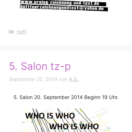
Kategorien
heft
5. Salon tz-p
September 20, 2014
von
A.S.
5. Salon 20. September 2014 Beginn 19 Uhr.