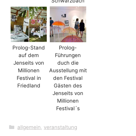
Schwarzbach
Prolog-Stand
Prolog-
auf dem
Führungen
Jenseits von
duch die
Millionen
Ausstellung mit
Festival in
den Festival
Friedland
Gästen des
Jenseits von
Millionen
Festival´s
Kategorien
allgemein
,
veranstaltung