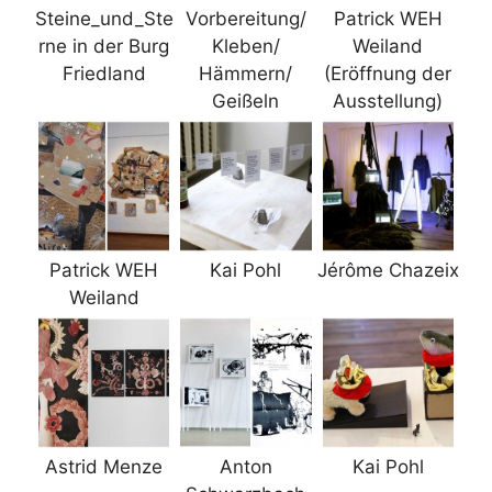
Steine_und_Ste
Vorbereitung/
Patrick WEH
rne in der Burg
Kleben/
Weiland
Friedland
Hämmern/
(Eröffnung der
Geißeln
Ausstellung)
Patrick WEH
Kai Pohl
Jérôme Chazeix
Weiland
Astrid Menze
Anton
Kai Pohl