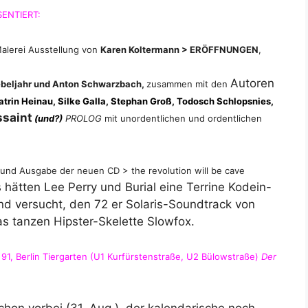
ENTIERT:
Malerei Ausstellung von
Karen Koltermann > ERÖFFNUNGEN
,
Autoren
rebeljahr und Anton Schwarzbach,
zusammen mit den
atrin Heinau, Silke Galla, Stephan Groß, Todosch Schlopsnies,
ssaint
(und?
)
PROLOG
mit unordentlichen und ordentlichen
 und Ausgabe
der neuen CD
> the revolution will be cave
s hätten Lee Perry und Burial eine Terrine Kodein-
nd versucht, den 72 er Solaris-Soundtrack von
s tanzen Hipster-Skelette Slowfox.
Berlin Tiergarten (U1 Kurfürstenstraße, U2 Bülowstraße)
Der
hon vorbei ( 31. Aug.), der kalendarische noch