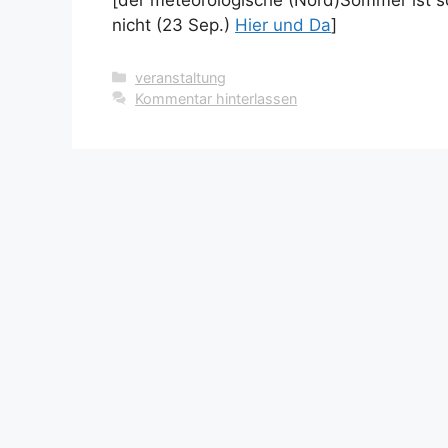
nicht (23 Sep.)
Hier und Da
]
Kategorien
veranstaltung
Kommentar hinterlassen