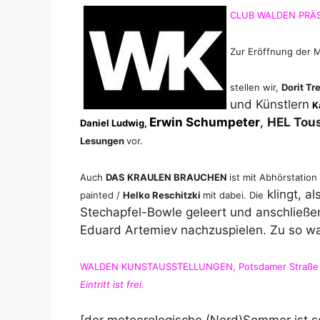
CLUB WALDEN PRÄS
Zur Eröffnung der 
s
tellen wir,
Dorit T
und Künstlern
K
Erwin Schumpeter
,
HEL Tou
Daniel Ludwig,
Lesungen
vor.
Auch
DAS KRAULEN BRAUCHEN
ist mit
Abhörstation
klingt, al
painted /
Helko Reschitzki
mit dabei. Die
Stechapfel-Bowle geleert und anschließe
Eduard Artemiev nachzuspielen. Zu so wa
WALDEN KUNSTAUSSTELLUNGEN, Potsdamer Straße 91, 
Eintritt ist frei.
[der meteorologische (Nord)Sommer ist sc