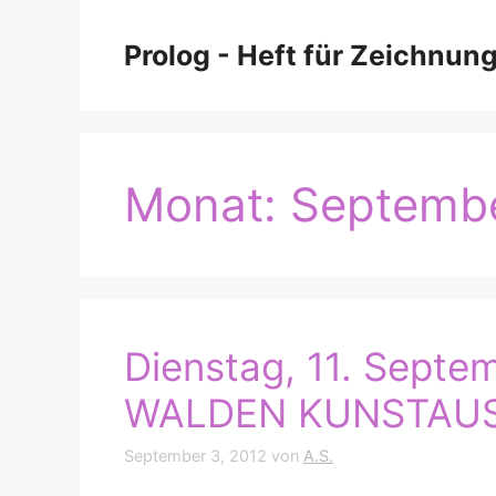
Zum
Inhalt
Prolog - Heft für Zeichnun
springen
Monat:
Septemb
Dienstag, 11. Septe
WALDEN KUNSTAU
September 3, 2012
von
A.S.