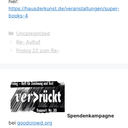
hier:
https://hausderkunst.de/veranstaltungen/super-
books-4
Kategorien
Uncategorized
Re- Aufruf
Prolog 23 zum Re-
Spendenkampagne
bei
goodcrowd.org