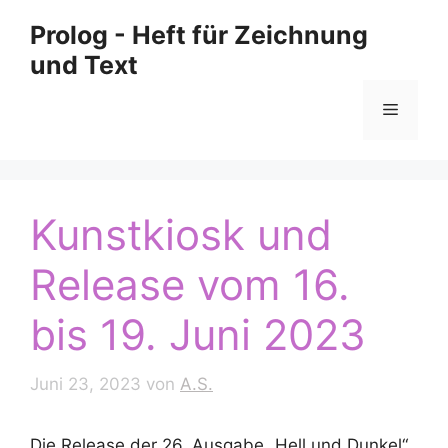
Zum
Prolog - Heft für Zeichnung
Inhalt
und Text
springen
Menü
Kunstkiosk und
Release vom 16.
bis 19. Juni 2023
Juni 23, 2023
von
A.S.
Die Release der 26. Ausgabe „Hell und Dunkel“