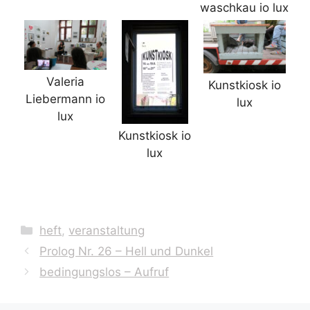
waschkau io lux
Valeria
Kunstkiosk io
Liebermann io
lux
lux
Kunstkiosk io
lux
Kategorien
heft
,
veranstaltung
Prolog Nr. 26 – Hell und Dunkel
bedingungslos – Aufruf