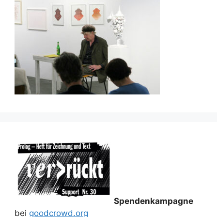
Spendenkampagne
bei
goodcrowd.org