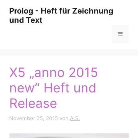
Zum
Prolog - Heft für Zeichnung
Inhalt
und Text
springen
Menü
X5 „anno 2015
new“ Heft und
Release
November 25, 2015
von
A.S.